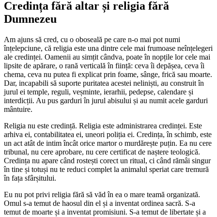
Credința fără altar și religia fără
Dumnezeu
Am ajuns să cred, cu o oboseală pe care n-o mai pot numi
înțelepciune, că religia este una dintre cele mai frumoase neînțelegeri
ale credinței. Oamenii au simțit cândva, poate în nopțile lor cele mai
lipsite de apărare, o rană verticală în ființă: ceva îi depășea, ceva îi
chema, ceva nu putea fi explicat prin foame, sânge, frică sau moarte.
Dar, incapabili să suporte puritatea acestei neliniști, au construit în
jurul ei temple, reguli, veșminte, ierarhii, pedepse, calendare și
interdicții. Au pus garduri în jurul abisului și au numit acele garduri
mântuire.
Religia nu este credință. Religia este administrarea credinței. Este
arhiva ei, contabilitatea ei, uneori poliția ei. Credința, în schimb, este
un act atât de intim încât orice martor o murdărește puțin. Ea nu cere
tribunal, nu cere aprobare, nu cere certificat de naștere teologică.
Credința nu apare când rostești corect un ritual, ci când rămâi singur
în tine și totuși nu te reduci complet la animalul speriat care tremură
în fața sfârșitului.
Eu nu pot privi religia fără să văd în ea o mare teamă organizată.
Omul s-a temut de haosul din el și a inventat ordinea sacră. S-a
temut de moarte și a inventat promisiuni. S-a temut de libertate și a