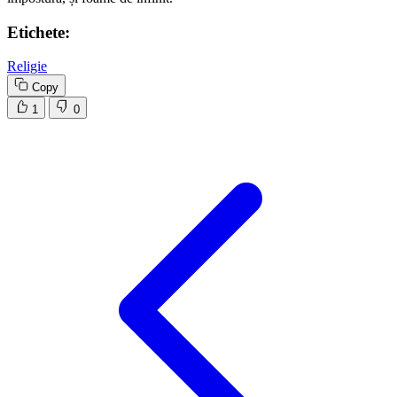
Etichete:
Religie
Copy
1
0