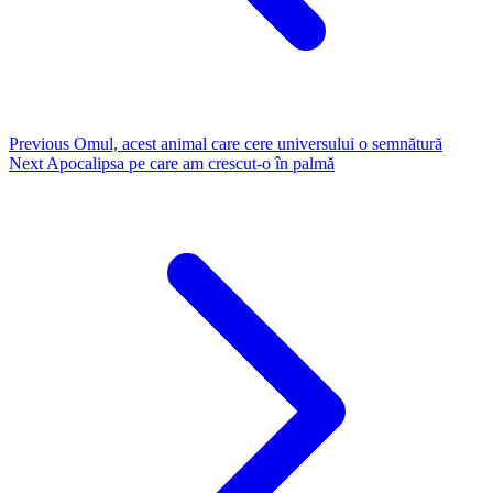
Previous
Omul, acest animal care cere universului o semnătură
Next
Apocalipsa pe care am crescut-o în palmă