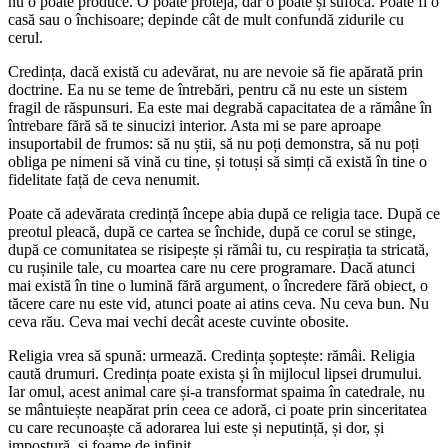
nu o poate produce. O poate proteja, dar o poate și sufoca. Poate fi o
casă sau o închisoare; depinde cât de mult confundă zidurile cu
cerul.
Credința, dacă există cu adevărat, nu are nevoie să fie apărată prin
doctrine. Ea nu se teme de întrebări, pentru că nu este un sistem
fragil de răspunsuri. Ea este mai degrabă capacitatea de a rămâne în
întrebare fără să te sinucizi interior. Asta mi se pare aproape
insuportabil de frumos: să nu știi, să nu poți demonstra, să nu poți
obliga pe nimeni să vină cu tine, și totuși să simți că există în tine o
fidelitate față de ceva nenumit.
Poate că adevărata credință începe abia după ce religia tace. După ce
preotul pleacă, după ce cartea se închide, după ce corul se stinge,
după ce comunitatea se risipește și rămâi tu, cu respirația ta stricată,
cu rușinile tale, cu moartea care nu cere programare. Dacă atunci
mai există în tine o lumină fără argument, o încredere fără obiect, o
tăcere care nu este vid, atunci poate ai atins ceva. Nu ceva bun. Nu
ceva rău. Ceva mai vechi decât aceste cuvinte obosite.
Religia vrea să spună: urmează. Credința șoptește: rămâi. Religia
caută drumuri. Credința poate exista și în mijlocul lipsei drumului.
Iar omul, acest animal care și-a transformat spaima în catedrale, nu
se mântuiește neapărat prin ceea ce adoră, ci poate prin sinceritatea
cu care recunoaște că adorarea lui este și neputință, și dor, și
impostură, și foame de infinit.