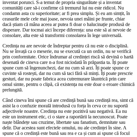
inventat porunci. S-a temut de propria singurătate și a inventat
comunități care să-i confirme că tremurul lui nu este ridicol. Nu
condamn asta cu superioritate; ar fi prea simplu. Și eu am simțit, în
ceasurile mele cele mai joase, nevoia unei mâini pe frunte, chiar
dacă știam că mâna aceea ar putea fi doar o halucinație produsă de
disperare. Dar tocmai aici începe diferența: una este să ai nevoie de
consolare, alta este să transformi consolarea în lege universală.
Credința nu are nevoie de îndreptar pentru că nu este o disciplină.
Nu se învață ca o meserie, nu se execută ca un ordin, nu se verifică
prin conformitate. Orice îndrumar al credinței riscă să devină o hartă
desenată de cineva care n-a fost niciodată în prăpastia ta. Îți poate
spune cum să îngenunchezi, dar nu cum să arzi. Îți poate spune ce
cuvinte să rostești, dar nu cum să taci fără să minți. Îți poate prescrie
gesturi, dar nu poate fabrica acea cutremurare lăuntrică prin care
omul simte, pentru o clipă, că existența nu este doar o eroare chimică
prelungită.
Când cineva îmi spune că are credință bună sau credință rea, simt că
asist la o confuzie morală introdusă cu forța în ceva ce nu suportă
adjectivele noastre. Credința nu este pozitivă sau negativă. Ea nu
este un instrument etic, ci o stare a raportării la necunoscut. Poate
naște blândețe sau cruzime, libertate sau fanatism, demnitate sau
delir. Dar acestea sunt efectele omului, nu ale credinței în sine. A
spune că o credință este bună sau rea e ca și cum ai spune că focul