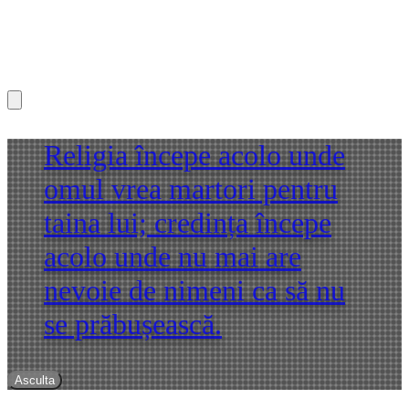
Religia începe acolo unde
omul vrea martori pentru
taina lui; credința începe
acolo unde nu mai are
nevoie de nimeni ca să nu
se prăbușească.
Asculta