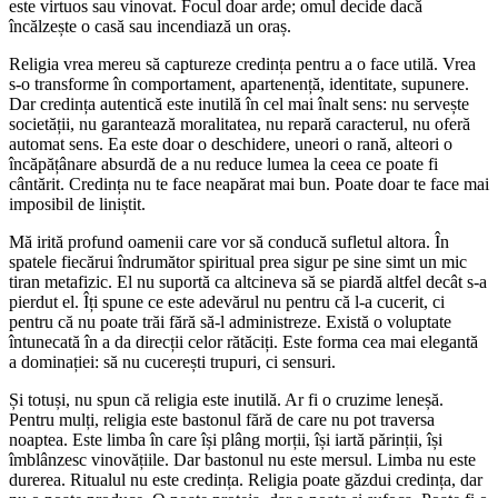
este virtuos sau vinovat. Focul doar arde; omul decide dacă
încălzește o casă sau incendiază un oraș.
Religia vrea mereu să captureze credința pentru a o face utilă. Vrea
s-o transforme în comportament, apartenență, identitate, supunere.
Dar credința autentică este inutilă în cel mai înalt sens: nu servește
societății, nu garantează moralitatea, nu repară caracterul, nu oferă
automat sens. Ea este doar o deschidere, uneori o rană, alteori o
încăpățânare absurdă de a nu reduce lumea la ceea ce poate fi
cântărit. Credința nu te face neapărat mai bun. Poate doar te face mai
imposibil de liniștit.
Mă irită profund oamenii care vor să conducă sufletul altora. În
spatele fiecărui îndrumător spiritual prea sigur pe sine simt un mic
tiran metafizic. El nu suportă ca altcineva să se piardă altfel decât s-a
pierdut el. Îți spune ce este adevărul nu pentru că l-a cucerit, ci
pentru că nu poate trăi fără să-l administreze. Există o voluptate
întunecată în a da direcții celor rătăciți. Este forma cea mai elegantă
a dominației: să nu cucerești trupuri, ci sensuri.
Și totuși, nu spun că religia este inutilă. Ar fi o cruzime leneșă.
Pentru mulți, religia este bastonul fără de care nu pot traversa
noaptea. Este limba în care își plâng morții, își iartă părinții, își
îmblânzesc vinovățiile. Dar bastonul nu este mersul. Limba nu este
durerea. Ritualul nu este credința. Religia poate găzdui credința, dar