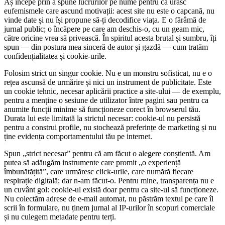
Aș începe prin a spune lucrurilor pe nume pentru că urăsc
eufemismele care ascund motivații: acest site nu este o capcană, nu
vinde date și nu își propune să-ți decodifice viața. E o fărâmă de
jurnal public; o încăpere pe care am deschis‑o, cu un geam mic,
către oricine vrea să privească. În spiritul acesta brutal și sumbru, îți
spun — din postura mea sinceră de autor și gazdă — cum tratăm
confidențialitatea și cookie‑urile.
Folosim strict un singur cookie. Nu e un monstru sofisticat, nu e o
rețea ascunsă de urmărire și nici un instrument de publicitate. Este
un cookie tehnic, necesar aplicării practice a site‑ului — de exemplu,
pentru a menține o sesiune de utilizator între pagini sau pentru ca
anumite funcții minime să funcționeze corect în browserul tău.
Durata lui este limitată la strictul necesar: cookie‑ul nu persistă
pentru a construi profile, nu stochează preferințe de marketing și nu
ține evidența comportamentului tău pe internet.
Spun „strict necesar” pentru că am făcut o alegere conștientă. Am
putea să adăugăm instrumente care promit „o experiență
îmbunătățită”, care urmăresc click‑urile, care numără fiecare
respirație digitală; dar n-am făcut‑o. Pentru mine, transparența nu e
un cuvânt gol: cookie‑ul există doar pentru ca site‑ul să funcționeze.
Nu colectăm adrese de e‑mail automat, nu păstrăm textul pe care îl
scrii în formulare, nu ținem jurnal al IP‑urilor în scopuri comerciale
și nu culegem metadate pentru terți.