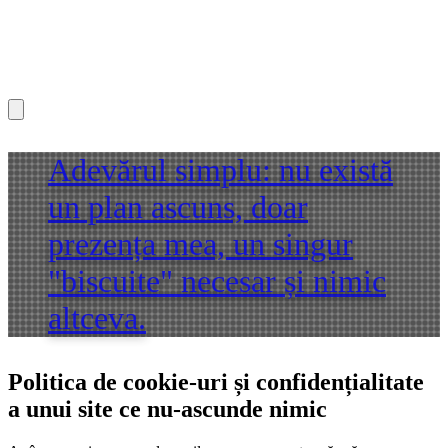
Adevărul simplu: nu există
un plan ascuns, doar
prezența mea, un singur
"biscuite" necesar și nimic
altceva.
Politica de cookie‑uri și confidențialitate
a unui site ce nu-ascunde nimic