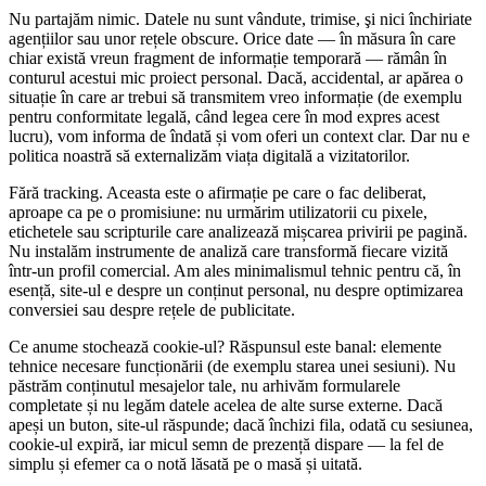
Nu partajăm nimic. Datele nu sunt vândute, trimise, şi nici închiriate
agențiilor sau unor rețele obscure. Orice date — în măsura în care
chiar există vreun fragment de informație temporară — rămân în
conturul acestui mic proiect personal. Dacă, accidental, ar apărea o
situație în care ar trebui să transmitem vreo informație (de exemplu
pentru conformitate legală, când legea cere în mod expres acest
lucru), vom informa de îndată și vom oferi un context clar. Dar nu e
politica noastră să externalizăm viața digitală a vizitatorilor.
Fără tracking. Aceasta este o afirmație pe care o fac deliberat,
aproape ca pe o promisiune: nu urmărim utilizatorii cu pixele,
etichetele sau scripturile care analizează mișcarea privirii pe pagină.
Nu instalăm instrumente de analiză care transformă fiecare vizită
într‑un profil comercial. Am ales minimalismul tehnic pentru că, în
esență, site‑ul e despre un conținut personal, nu despre optimizarea
conversiei sau despre rețele de publicitate.
Ce anume stochează cookie‑ul? Răspunsul este banal: elemente
tehnice necesare funcționării (de exemplu starea unei sesiuni). Nu
păstrăm conținutul mesajelor tale, nu arhivăm formularele
completate și nu legăm datele acelea de alte surse externe. Dacă
apeși un buton, site‑ul răspunde; dacă închizi fila, odată cu sesiunea,
cookie‑ul expiră, iar micul semn de prezență dispare — la fel de
simplu și efemer ca o notă lăsată pe o masă și uitată.