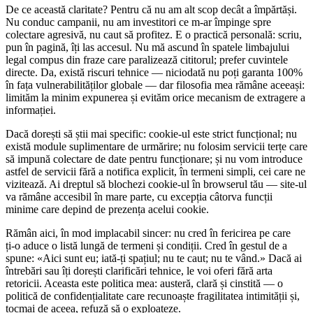
De ce această claritate? Pentru că nu am alt scop decât a împărtăși.
Nu conduc campanii, nu am investitori ce m‑ar împinge spre
colectare agresivă, nu caut să profitez. E o practică personală: scriu,
pun în pagină, îți las accesul. Nu mă ascund în spatele limbajului
legal compus din fraze care paralizează cititorul; prefer cuvintele
directe. Da, există riscuri tehnice — niciodată nu poți garanta 100%
în fața vulnerabilităților globale — dar filosofia mea rămâne aceeași:
limităm la minim expunerea și evităm orice mecanism de extragere a
informației.
Dacă dorești să știi mai specific: cookie‑ul este strict funcțional; nu
există module suplimentare de urmărire; nu folosim servicii terțe care
să impună colectare de date pentru funcționare; și nu vom introduce
astfel de servicii fără a notifica explicit, în termeni simpli, cei care ne
vizitează. Ai dreptul să blochezi cookie‑ul în browserul tău — site‑ul
va rămâne accesibil în mare parte, cu excepția câtorva funcții
minime care depind de prezența acelui cookie.
Rămân aici, în mod implacabil sincer: nu cred în fericirea pe care
ți‑o aduce o listă lungă de termeni și condiții. Cred în gestul de a
spune: «Aici sunt eu; iată‑ți spațiul; nu te caut; nu te vând.» Dacă ai
întrebări sau îți dorești clarificări tehnice, le voi oferi fără arta
retoricii. Aceasta este politica mea: austeră, clară și cinstită — o
politică de confidențialitate care recunoaște fragilitatea intimității și,
tocmai de aceea, refuză să o exploateze.