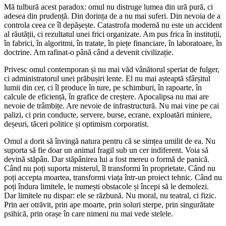
Mă tulbură acest paradox: omul nu distruge lumea din ură pură, ci
adesea din prudență. Din dorința de a nu mai suferi. Din nevoia de a
controla ceea ce îl depășește. Catastrofa modernă nu este un accident
al răutății, ci rezultatul unei frici organizate. Am pus frica în instituții,
în fabrici, în algoritmi, în tratate, în piețe financiare, în laboratoare, în
doctrine. Am rafinat-o până când a devenit civilizație.
Privesc omul contemporan și nu mai văd vânătorul speriat de fulger,
ci administratorul unei prăbușiri lente. El nu mai așteaptă sfârșitul
lumii din cer, ci îl produce în ture, pe schimburi, în rapoarte, în
calcule de eficiență, în grafice de creștere. Apocalipsa nu mai are
nevoie de trâmbițe. Are nevoie de infrastructură. Nu mai vine pe cai
palizi, ci prin conducte, servere, burse, ecrane, exploatări miniere,
deșeuri, tăceri politice și optimism corporatist.
Omul a dorit să învingă natura pentru că se simțea umilit de ea. Nu
suporta să fie doar un animal fragil sub un cer indiferent. Voia să
devină stăpân. Dar stăpânirea lui a fost mereu o formă de panică.
Când nu poți suporta misterul, îl transformi în proprietate. Când nu
poți accepta moartea, transformi viața într-un proiect tehnic. Când nu
poți îndura limitele, le numești obstacole și începi să le demolezi.
Dar limitele nu dispar: ele se răzbună. Nu moral, nu teatral, ci fizic.
Prin aer otrăvit, prin ape moarte, prin soluri sterpe, prin singurătate
psihică, prin orașe în care nimeni nu mai vede stelele.