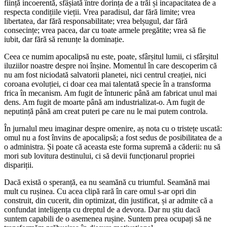
ființă incoerentă, sfâșiată între dorința de a trăi și incapacitatea de a
respecta condițiile vieții. Vrea paradisul, dar fără limite; vrea
libertatea, dar fără responsabilitate; vrea belșugul, dar fără
consecințe; vrea pacea, dar cu toate armele pregătite; vrea să fie
iubit, dar fără să renunțe la dominație.
Ceea ce numim apocalipsă nu este, poate, sfârșitul lumii, ci sfârșitul
iluziilor noastre despre noi înșine. Momentul în care descoperim că
nu am fost niciodată salvatorii planetei, nici centrul creației, nici
coroana evoluției, ci doar cea mai talentată specie în a transforma
frica în mecanism. Am fugit de întuneric până am fabricat unul mai
dens. Am fugit de moarte până am industrializat-o. Am fugit de
neputință până am creat puteri pe care nu le mai putem controla.
În jurnalul meu imaginar despre omenire, aș nota cu o tristețe uscată:
omul nu a fost învins de apocalipsă; a fost sedus de posibilitatea de a
o administra. Și poate că aceasta este forma supremă a căderii: nu să
mori sub lovitura destinului, ci să devii funcționarul propriei
dispariții.
Dacă există o speranță, ea nu seamănă cu triumful. Seamănă mai
mult cu rușinea. Cu acea clipă rară în care omul s-ar opri din
construit, din cucerit, din optimizat, din justificat, și ar admite că a
confundat inteligența cu dreptul de a devora. Dar nu știu dacă
suntem capabili de o asemenea rușine. Suntem prea ocupați să ne