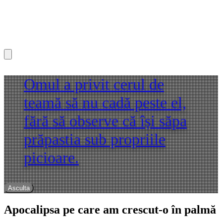
Omul a privit cerul de
teamă să nu cadă peste el,
fără să observe că își săpa
prăpastia sub propriile
picioare.
Asculta
Apocalipsa pe care am crescut-o în palmă