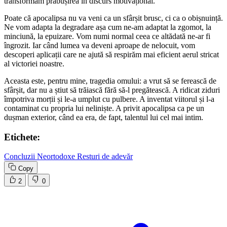
transformăm prăbușirea în discurs motivațional.
Poate că apocalipsa nu va veni ca un sfârșit brusc, ci ca o obișnuință.
Ne vom adapta la degradare așa cum ne-am adaptat la zgomot, la
minciună, la epuizare. Vom numi normal ceea ce altădată ne-ar fi
îngrozit. Iar când lumea va deveni aproape de nelocuit, vom
descoperi aplicații care ne ajută să respirăm mai eficient aerul stricat
al victoriei noastre.
Aceasta este, pentru mine, tragedia omului: a vrut să se ferească de
sfârșit, dar nu a știut să trăiască fără să-l pregătească. A ridicat ziduri
împotriva morții și le-a umplut cu pulbere. A inventat viitorul și l-a
contaminat cu propria lui neliniște. A privit apocalipsa ca pe un
dușman exterior, când ea era, de fapt, talentul lui cel mai intim.
Etichete:
Concluzii Neortodoxe
Resturi de adevăr
Copy
2
0