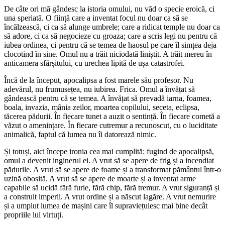
De câte ori mă gândesc la istoria omului, nu văd o specie eroică, ci
una speriată. O ființă care a inventat focul nu doar ca să se
încălzească, ci ca să alunge umbrele; care a ridicat temple nu doar ca
să adore, ci ca să negocieze cu groaza; care a scris legi nu pentru că
iubea ordinea, ci pentru că se temea de haosul pe care îl simțea deja
clocotind în sine. Omul nu a trăit niciodată liniștit. A trăit mereu în
anticamera sfârșitului, cu urechea lipită de ușa catastrofei.
Încă de la început, apocalipsa a fost marele său profesor. Nu
adevărul, nu frumusețea, nu iubirea. Frica. Omul a învățat să
gândească pentru că se temea. A învățat să prevadă iarna, foamea,
boala, invazia, mânia zeilor, moartea copilului, seceta, eclipsa,
tăcerea pădurii. În fiecare tunet a auzit o sentință. În fiecare cometă a
văzut o amenințare. În fiecare cutremur a recunoscut, cu o luciditate
animalică, faptul că lumea nu îi datorează nimic.
Și totuși, aici începe ironia cea mai cumplită: fugind de apocalipsă,
omul a devenit inginerul ei. A vrut să se apere de frig și a incendiat
pădurile. A vrut să se apere de foame și a transformat pământul într-o
uzină obosită. A vrut să se apere de moarte și a inventat arme
capabile să ucidă fără furie, fără chip, fără tremur. A vrut siguranță și
a construit imperii. A vrut ordine și a născut lagăre. A vrut nemurire
și a umplut lumea de mașini care îl supraviețuiesc mai bine decât
propriile lui virtuți.