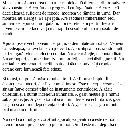
Mi se pare că omenirea nu a înțeles niciodată diferența dintre salvare
și expansiune. A confundat progresul cu fuga înainte. A crezut că
dacă aleargă suficient de repede, moartea va rămâne în urmă. Dar
moartea nu aleargă. Ea așteaptă. Are răbdarea mineralelor. Noi
suntem cei epuizați, noi gâfâim, noi ne felicităm pentru fiecare
invenție care ne face viața mai rapidă și sufletul mai imposibil de
locuit.
Apocalipsele vechi aveau, cel puțin, o demnitate simbolică. Veneau
ca pedeapsă, ca revelație, ca judecată. Apocalipsa noastră este mult
mai vulgară: vine ca efect secundar. Nu are măreție, ci contabilitate.
Nu are îngeri, ci proceduri. Nu are profeți, ci specialiști ignorați. Nu
are iad, ci temperaturi medii, extincții tăcute, anxietăți cronice,
ecrane care luminează fețe stinse.
Și totuși, nu pot să urăsc omul cu totul. Ar fi prea simplu. Îl
disprețuiesc uneori, dar îl și compătimesc. Este un copil cosmic lăsat
singur într-o cameră plină de instrumente periculoase. A găsit
chibrituri și a numit incendiul iluminare. A găsit metale și a numit
sabia protecție. A găsit atomul și a numit teroarea echilibru. A găsit
mașina și a numit dependența confort. A găsit rețeaua și a numit
izolarea comunicare.
Nu cred că omul și-a construit apocalipsa pentru că este demonic.
Demonii sunt prea coerenți pentru noi. Omul este mai degrabă o