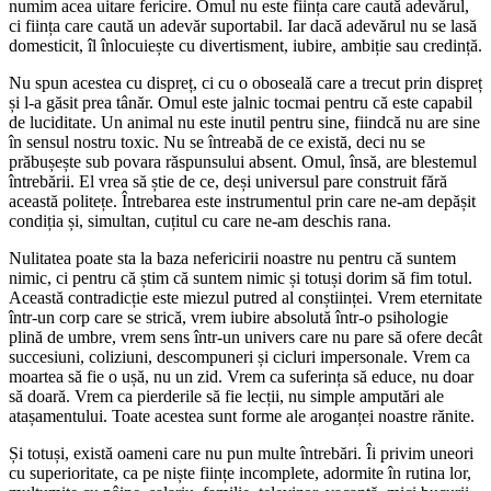
numim acea uitare fericire. Omul nu este ființa care caută adevărul,
ci ființa care caută un adevăr suportabil. Iar dacă adevărul nu se lasă
domesticit, îl înlocuiește cu divertisment, iubire, ambiție sau credință.
Nu spun acestea cu dispreț, ci cu o oboseală care a trecut prin dispreț
și l-a găsit prea tânăr. Omul este jalnic tocmai pentru că este capabil
de luciditate. Un animal nu este inutil pentru sine, fiindcă nu are sine
în sensul nostru toxic. Nu se întreabă de ce există, deci nu se
prăbușește sub povara răspunsului absent. Omul, însă, are blestemul
întrebării. El vrea să știe de ce, deși universul pare construit fără
această politețe. Întrebarea este instrumentul prin care ne-am depășit
condiția și, simultan, cuțitul cu care ne-am deschis rana.
Nulitatea poate sta la baza nefericirii noastre nu pentru că suntem
nimic, ci pentru că știm că suntem nimic și totuși dorim să fim totul.
Această contradicție este miezul putred al conștiinței. Vrem eternitate
într-un corp care se strică, vrem iubire absolută într-o psihologie
plină de umbre, vrem sens într-un univers care nu pare să ofere decât
succesiuni, coliziuni, descompuneri și cicluri impersonale. Vrem ca
moartea să fie o ușă, nu un zid. Vrem ca suferința să educe, nu doar
să doară. Vrem ca pierderile să fie lecții, nu simple amputări ale
atașamentului. Toate acestea sunt forme ale aroganței noastre rănite.
Și totuși, există oameni care nu pun multe întrebări. Îi privim uneori
cu superioritate, ca pe niște ființe incomplete, adormite în rutina lor,