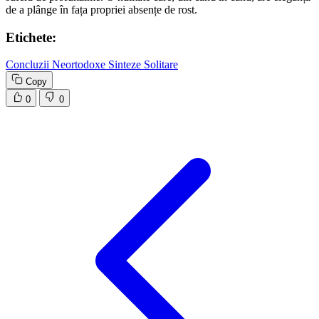
de a plânge în fața propriei absențe de rost.
Etichete:
Concluzii Neortodoxe
Sinteze Solitare
Copy
0
0