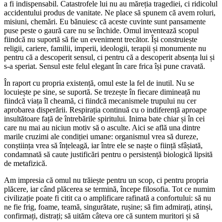
a fi indispensabil. Catastrofele lui nu au măreția tragediei, ci ridicolul
accidentului produs de vanitate. Ne place să spunem că avem roluri,
misiuni, chemări. Eu bănuiesc că aceste cuvinte sunt pansamente
puse peste o gaură care nu se închide. Omul inventează scopul
fiindcă nu suportă să fie un eveniment trecător. Își construiește
religii, cariere, familii, imperii, ideologii, terapii și monumente nu
pentru că a descoperit sensul, ci pentru că a descoperit absența lui și
s-a speriat. Sensul este felul elegant în care frica își pune cravată.
În raport cu propria existență, omul este la fel de inutil. Nu se
locuiește pe sine, se suportă. Se trezește în fiecare dimineață nu
fiindcă viața îl cheamă, ci fiindcă mecanismele trupului nu cer
aprobarea disperării. Respirația continuă cu o indiferență aproape
insultătoare față de întrebările spiritului. Inima bate chiar și în cei
care nu mai au niciun motiv să o asculte. Aici se află una dintre
marile cruzimi ale condiției umane: organismul vrea să dureze,
conștiința vrea să înțeleagă, iar între ele se naște o ființă sfâșiată,
condamnată să caute justificări pentru o persistență biologică lipsită
de metafizică.
Am impresia că omul nu trăiește pentru un scop, ci pentru propria
plăcere, iar când plăcerea se termină, începe filosofia. Tot ce numim
civilizație poate fi citit ca o amplificare rafinată a confortului: să nu
ne fie frig, foame, teamă, singurătate, rușine; să fim admirați, atinși,
confirmați, distrați; să uităm câteva ore că suntem muritori și să