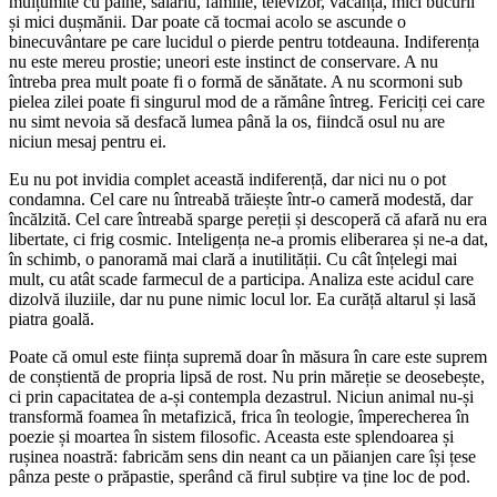
mulțumite cu pâine, salariu, familie, televizor, vacanță, mici bucurii
și mici dușmănii. Dar poate că tocmai acolo se ascunde o
binecuvântare pe care lucidul o pierde pentru totdeauna. Indiferența
nu este mereu prostie; uneori este instinct de conservare. A nu
întreba prea mult poate fi o formă de sănătate. A nu scormoni sub
pielea zilei poate fi singurul mod de a rămâne întreg. Fericiți cei care
nu simt nevoia să desfacă lumea până la os, fiindcă osul nu are
niciun mesaj pentru ei.
Eu nu pot invidia complet această indiferență, dar nici nu o pot
condamna. Cel care nu întreabă trăiește într-o cameră modestă, dar
încălzită. Cel care întreabă sparge pereții și descoperă că afară nu era
libertate, ci frig cosmic. Inteligența ne-a promis eliberarea și ne-a dat,
în schimb, o panoramă mai clară a inutilității. Cu cât înțelegi mai
mult, cu atât scade farmecul de a participa. Analiza este acidul care
dizolvă iluziile, dar nu pune nimic locul lor. Ea curăță altarul și lasă
piatra goală.
Poate că omul este ființa supremă doar în măsura în care este suprem
de conștientă de propria lipsă de rost. Nu prin măreție se deosebește,
ci prin capacitatea de a-și contempla dezastrul. Niciun animal nu-și
transformă foamea în metafizică, frica în teologie, împerecherea în
poezie și moartea în sistem filosofic. Aceasta este splendoarea și
rușinea noastră: fabricăm sens din neant ca un păianjen care își țese
pânza peste o prăpastie, sperând că firul subțire va ține loc de pod.