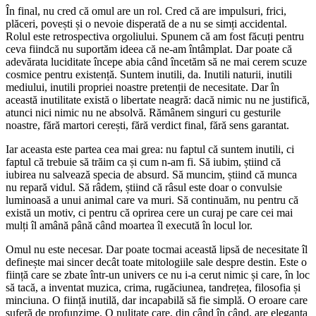
În final, nu cred că omul are un rol. Cred că are impulsuri, frici,
plăceri, povești și o nevoie disperată de a nu se simți accidental.
Rolul este retrospectiva orgoliului. Spunem că am fost făcuți pentru
ceva fiindcă nu suportăm ideea că ne-am întâmplat. Dar poate că
adevărata luciditate începe abia când încetăm să ne mai cerem scuze
cosmice pentru existență. Suntem inutili, da. Inutili naturii, inutili
mediului, inutili propriei noastre pretenții de necesitate. Dar în
această inutilitate există o libertate neagră: dacă nimic nu ne justifică,
atunci nici nimic nu ne absolvă. Rămânem singuri cu gesturile
noastre, fără martori cerești, fără verdict final, fără sens garantat.
Iar aceasta este partea cea mai grea: nu faptul că suntem inutili, ci
faptul că trebuie să trăim ca și cum n-am fi. Să iubim, știind că
iubirea nu salvează specia de absurd. Să muncim, știind că munca
nu repară vidul. Să râdem, știind că râsul este doar o convulsie
luminoasă a unui animal care va muri. Să continuăm, nu pentru că
există un motiv, ci pentru că oprirea cere un curaj pe care cei mai
mulți îl amână până când moartea îl execută în locul lor.
Omul nu este necesar. Dar poate tocmai această lipsă de necesitate îl
definește mai sincer decât toate mitologiile sale despre destin. Este o
ființă care se zbate într-un univers ce nu i-a cerut nimic și care, în loc
să tacă, a inventat muzica, crima, rugăciunea, tandrețea, filosofia și
minciuna. O ființă inutilă, dar incapabilă să fie simplă. O eroare care
suferă de profunzime. O nulitate care, din când în când, are eleganța