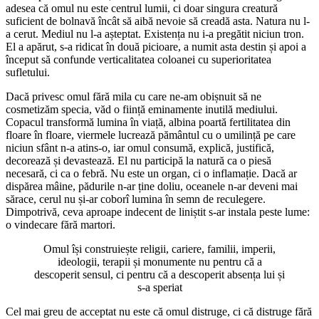
adesea că omul nu este centrul lumii, ci doar singura creatură
suficient de bolnavă încât să aibă nevoie să creadă asta. Natura nu l-
a cerut. Mediul nu l-a așteptat. Existența nu i-a pregătit niciun tron.
El a apărut, s-a ridicat în două picioare, a numit asta destin și apoi a
început să confunde verticalitatea coloanei cu superioritatea
sufletului.
Dacă privesc omul fără mila cu care ne-am obișnuit să ne
cosmetizăm specia, văd o ființă eminamente inutilă mediului.
Copacul transformă lumina în viață, albina poartă fertilitatea din
floare în floare, viermele lucrează pământul cu o umilință pe care
niciun sfânt n-a atins-o, iar omul consumă, explică, justifică,
decorează și devastează. El nu participă la natură ca o piesă
necesară, ci ca o febră. Nu este un organ, ci o inflamație. Dacă ar
dispărea mâine, pădurile n-ar ține doliu, oceanele n-ar deveni mai
sărace, cerul nu și-ar coborî lumina în semn de reculegere.
Dimpotrivă, ceva aproape indecent de liniștit s-ar instala peste lume:
o vindecare fără martori.
Omul își construiește religii, cariere, familii, imperii,
ideologii, terapii și monumente nu pentru că a
descoperit sensul, ci pentru că a descoperit absența lui și
s-a speriat
Cel mai greu de acceptat nu este că omul distruge, ci că distruge fără