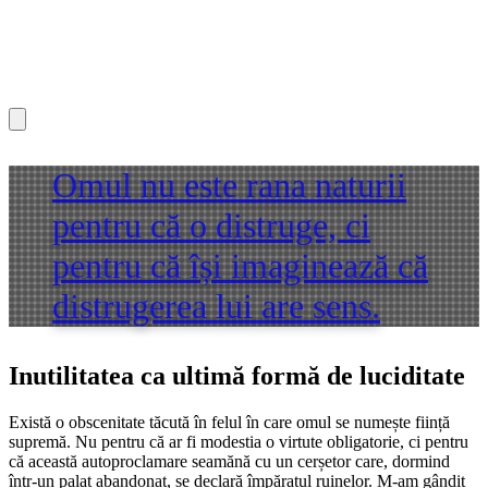
Omul nu este rana naturii
pentru că o distruge, ci
pentru că își imaginează că
distrugerea lui are sens.
Inutilitatea ca ultimă formă de luciditate
Există o obscenitate tăcută în felul în care omul se numește ființă
supremă. Nu pentru că ar fi modestia o virtute obligatorie, ci pentru
că această autoproclamare seamănă cu un cerșetor care, dormind
într-un palat abandonat, se declară împăratul ruinelor. M-am gândit