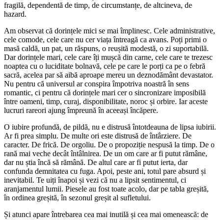
fragilă, dependentă de timp, de circumstanțe, de altcineva, de
hazard.
Am observat că dorințele mici se mai împlinesc. Cele administrative,
cele comode, cele care nu cer viața întreagă ca avans. Poți primi o
masă caldă, un pat, un răspuns, o reușită modestă, o zi suportabilă.
Dar dorințele mari, cele care îți mușcă din carne, cele care te trezesc
noaptea cu o luciditate bolnavă, cele pe care le porți ca pe o febră
sacră, acelea par să aibă aproape mereu un deznodământ devastator.
Nu pentru că universul ar conspira împotriva noastră în sens
romantic, ci pentru că dorințele mari cer o sincronizare imposibilă
între oameni, timp, curaj, disponibilitate, noroc și orbire. Iar aceste
lucruri rareori ajung împreună în aceeași încăpere.
O iubire profundă, de pildă, nu e distrusă întotdeauna de lipsa iubirii.
Ar fi prea simplu. De multe ori este distrusă de întârziere. De
caracter. De frică. De orgoliu. De o propoziție nespusă la timp. De o
rană mai veche decât întâlnirea. De un om care ar fi putut rămâne,
dar nu știa încă să rămână. De altul care ar fi putut ierta, dar
confunda demnitatea cu fuga. Apoi, peste ani, totul pare absurd și
inevitabil. Te uiți înapoi și vezi că nu a lipsit sentimentul, ci
aranjamentul lumii. Piesele au fost toate acolo, dar pe tabla greșită,
în ordinea greșită, în sezonul greșit al sufletului.
Și atunci apare întrebarea cea mai inutilă și cea mai omenească: de