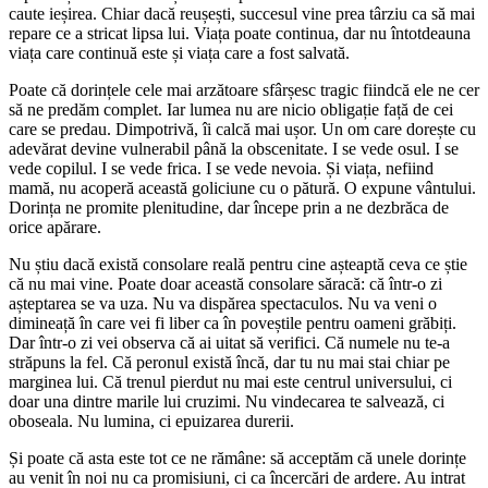
caute ieșirea. Chiar dacă reușești, succesul vine prea târziu ca să mai
repare ce a stricat lipsa lui. Viața poate continua, dar nu întotdeauna
viața care continuă este și viața care a fost salvată.
Poate că dorințele cele mai arzătoare sfârșesc tragic fiindcă ele ne cer
să ne predăm complet. Iar lumea nu are nicio obligație față de cei
care se predau. Dimpotrivă, îi calcă mai ușor. Un om care dorește cu
adevărat devine vulnerabil până la obscenitate. I se vede osul. I se
vede copilul. I se vede frica. I se vede nevoia. Și viața, nefiind
mamă, nu acoperă această goliciune cu o pătură. O expune vântului.
Dorința ne promite plenitudine, dar începe prin a ne dezbrăca de
orice apărare.
Nu știu dacă există consolare reală pentru cine așteaptă ceva ce știe
că nu mai vine. Poate doar această consolare săracă: că într-o zi
așteptarea se va uza. Nu va dispărea spectaculos. Nu va veni o
dimineață în care vei fi liber ca în poveștile pentru oameni grăbiți.
Dar într-o zi vei observa că ai uitat să verifici. Că numele nu te-a
străpuns la fel. Că peronul există încă, dar tu nu mai stai chiar pe
marginea lui. Că trenul pierdut nu mai este centrul universului, ci
doar una dintre marile lui cruzimi. Nu vindecarea te salvează, ci
oboseala. Nu lumina, ci epuizarea durerii.
Și poate că asta este tot ce ne rămâne: să acceptăm că unele dorințe
au venit în noi nu ca promisiuni, ci ca încercări de ardere. Au intrat