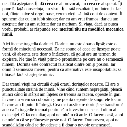
de atâta așteptare. Îți dă ceea ce ai provocat, nu ceea ce ai sperat. Îți
pune în față consecința, nu visul. Îți arată rezultatul, nu intenția. Iar
noi, ființe naive și orgolioase, cerem vieții să țină cont de context. Îi
spunem: dar eu am iubit sincer; dar eu am vrut frumos; dar eu am
așteptat; dar eu am suferit; dar eu meritam. Și viața, dacă ar putea
vorbi, probabil ar răspunde sec:
meritul tău nu modifică mecanica
lumii
.
Aici începe tragedia dorinței. Dorința nu este doar o lipsă; este o
formă de minciună necesară. Ea ne spune că ceea ce lipsește poate
veni, că absența este doar o întârziere, că golul are un termen de
expirare. Ne ține în viață printr-o promisiune pe care nu o semnează
nimeni. Dorința este contractul falsificat dintre om și posibil. Iar
omul îl semnează mereu, pentru că alternativa este insuportabilă: să
trăiască fără să aștepte nimic.
Dar trenul vieții nu circulă după orarul dorințelor noastre. El are o
punctualitate străină de inimă. Vine când suntem nepregătiți, pleacă
atunci când în sfârșit am înțeles ce trebuia să facem, oprește în gări
în care nu vrem să coborâm și ne poartă departe de singurele locuri
în care am fi putut fi întregi. Cea mai arzătoare dorință se transformă
adesea în tragedie tocmai pentru că o investim cu sensul ultim al
existenței. O facem altar, apoi ne mirăm că arde. O facem casă, apoi
ne mirăm că se prăbușește peste noi. O facem Dumnezeu, apoi ne
scandalizăm când se dovedește a fi doar o nevoie omenească,