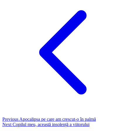
Previous
Apocalipsa pe care am crescut-o în palmă
Next
Copilul meu, această insolență a viitorului