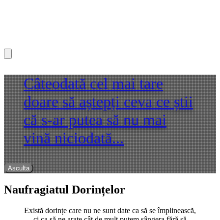
Câteodată cel mai tare
doare să aștepți ceva ce știi
că s-ar putea să nu mai
vină niciodată...
Asculta
Naufragiatul Dorințelor
Există dorințe care nu ne sunt date ca să se împlinească,
ci ca să ne arate cât de mult putem sângera fără să