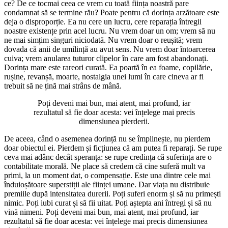
ce? De ce tocmai ceea ce vrem cu toată ființa noastră pare
condamnat să se termine rău? Poate pentru că dorința arzătoare este
deja o disproporție. Ea nu cere un lucru, cere reparația întregii
noastre existențe prin acel lucru. Nu vrem doar un om; vrem să nu
ne mai simțim singuri niciodată. Nu vrem doar o reușită; vrem
dovada că anii de umilință au avut sens. Nu vrem doar întoarcerea
cuiva; vrem anularea tuturor clipelor în care am fost abandonați.
Dorința mare este rareori curată. Ea poartă în ea foame, copilărie,
rușine, revanșă, moarte, nostalgia unei lumi în care cineva ar fi
trebuit să ne țină mai strâns de mână.
Poți deveni mai bun, mai atent, mai profund, iar
rezultatul să fie doar acesta: vei înțelege mai precis
dimensiunea pierderii.
De aceea, când o asemenea dorință nu se împlinește, nu pierdem
doar obiectul ei. Pierdem și ficțiunea că am putea fi reparați. Se rupe
ceva mai adânc decât speranța: se rupe credința că suferința are o
contabilitate morală. Ne place să credem că cine suferă mult va
primi, la un moment dat, o compensație. Este una dintre cele mai
înduioșătoare superstiții ale ființei umane. Dar viața nu distribuie
premiile după intensitatea durerii. Poți suferi enorm și să nu primești
nimic. Poți iubi curat și să fii uitat. Poți aștepta ani întregi și să nu
vină nimeni. Poți deveni mai bun, mai atent, mai profund, iar
rezultatul să fie doar acesta: vei înțelege mai precis dimensiunea