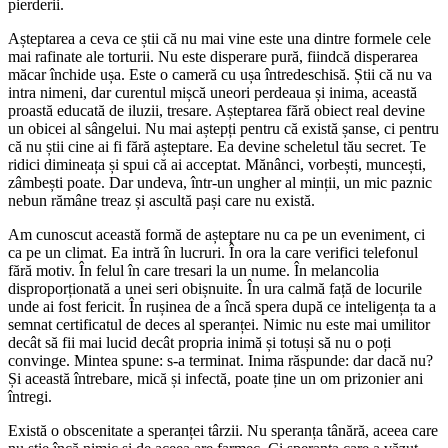
pierderii.
Așteptarea a ceva ce știi că nu mai vine este una dintre formele cele
mai rafinate ale torturii. Nu este disperare pură, fiindcă disperarea
măcar închide ușa. Este o cameră cu ușa întredeschisă. Știi că nu va
intra nimeni, dar curentul mișcă uneori perdeaua și inima, această
proastă educată de iluzii, tresare. Așteptarea fără obiect real devine
un obicei al sângelui. Nu mai aștepți pentru că există șanse, ci pentru
că nu știi cine ai fi fără așteptare. Ea devine scheletul tău secret. Te
ridici dimineața și spui că ai acceptat. Mănânci, vorbești, muncești,
zâmbești poate. Dar undeva, într-un ungher al minții, un mic paznic
nebun rămâne treaz și ascultă pași care nu există.
Am cunoscut această formă de așteptare nu ca pe un eveniment, ci
ca pe un climat. Ea intră în lucruri. În ora la care verifici telefonul
fără motiv. În felul în care tresari la un nume. În melancolia
disproporționată a unei seri obișnuite. În ura calmă față de locurile
unde ai fost fericit. În rușinea de a încă spera după ce inteligența ta a
semnat certificatul de deces al speranței. Nimic nu este mai umilitor
decât să fii mai lucid decât propria inimă și totuși să nu o poți
convinge. Mintea spune: s-a terminat. Inima răspunde: dar dacă nu?
Și această întrebare, mică și infectă, poate ține un om prizonier ani
întregi.
Există o obscenitate a speranței târzii. Nu speranța tânără, aceea care