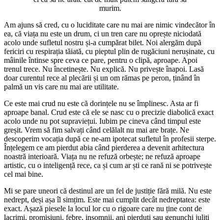
murim.
Am ajuns să cred, cu o luciditate care nu mai are nimic vindecător în
ea, că viața nu este un drum, ci un tren care nu oprește niciodată
acolo unde sufletul nostru și-a cumpărat bilet. Noi alergăm după
fericiri cu respirația tăiată, cu pieptul plin de rugăciuni nerușinate, cu
mâinile întinse spre ceva ce pare, pentru o clipă, aproape. Apoi
trenul trece. Nu încetinește. Nu explică. Nu privește înapoi. Lasă
doar curentul rece al plecării și un om rămas pe peron, ținând în
palmă un vis care nu mai are utilitate.
Ce este mai crud nu este că dorințele nu se împlinesc. Asta ar fi
aproape banal. Crud este că ele se nasc cu o precizie diabolică exact
acolo unde nu pot supraviețui. Iubim pe cineva când timpul este
greșit. Vrem să fim salvați când celălalt nu mai are brațe. Ne
descoperim vocația după ce ne-am ipotecat sufletul în profesii sterpe.
Înțelegem ce am pierdut abia când pierderea a devenit arhitectura
noastră interioară. Viața nu ne refuză orbește; ne refuză aproape
artistic, cu o inteligență rece, ca și cum ar ști ce rană ni se potrivește
cel mai bine.
Mi se pare uneori că destinul are un fel de justiție fără milă. Nu este
nedrept, deși așa îl simțim. Este mai cumplit decât nedreptatea: este
exact. Așază piesele la locul lor cu o rigoare care nu ține cont de
lacrimi, promisiuni, febre, insomnii, ani pierduți sau genunchi juliți