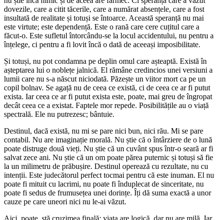
nu știe încă nimic și de aceea are farmec. Ci speranța care a văzut
dovezile, care a citit tăcerile, care a numărat absențele, care a fost
insultată de realitate și totuși se întoarce. Această speranță nu mai
este virtute; este dependență. Este o rană care cere cuțitul care a
făcut-o. Este sufletul întorcându-se la locul accidentului, nu pentru a
înțelege, ci pentru a fi lovit încă o dată de aceeași imposibilitate.
Și totuși, nu pot condamna pe deplin omul care așteaptă. Există în
așteptarea lui o noblețe jalnică. El rămâne credincios unei versiuni a
lumii care nu s-a născut niciodată. Păzește un viitor mort ca pe un
copil bolnav. Se agață nu de ceea ce există, ci de ceea ce ar fi putut
exista. Iar ceea ce ar fi putut exista este, poate, mai greu de îngropat
decât ceea ce a existat. Faptele mor repede. Posibilitățile au o viață
spectrală. Ele nu putrezesc; bântuie.
Destinul, dacă există, nu mi se pare nici bun, nici rău. Mi se pare
contabil. Nu are imaginație morală. Nu știe că o întârziere de o lună
poate distruge două vieți. Nu știe că un cuvânt spus într-o seară ar fi
salvat zece ani. Nu știe că un om poate părea puternic și totuși să fie
la un milimetru de prăbușire. Destinul operează cu rezultate, nu cu
intenții. Este judecătorul perfect tocmai pentru că este inuman. El nu
poate fi mituit cu lacrimi, nu poate fi înduplecat de sinceritate, nu
poate fi sedus de frumusețea unei dorințe. Îți dă suma exactă a unor
cauze pe care uneori nici nu le-ai văzut.
Aici, poate, stă cruzimea finală: viața are logică, dar nu are milă. Iar