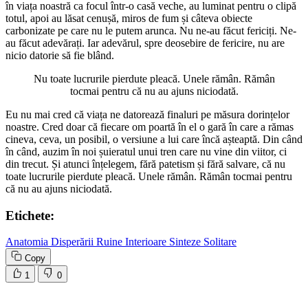
în viața noastră ca focul într-o casă veche, au luminat pentru o clipă
totul, apoi au lăsat cenușă, miros de fum și câteva obiecte
carbonizate pe care nu le putem arunca. Nu ne-au făcut fericiți. Ne-
au făcut adevărați. Iar adevărul, spre deosebire de fericire, nu are
nicio datorie să fie blând.
Nu toate lucrurile pierdute pleacă. Unele rămân. Rămân
tocmai pentru că nu au ajuns niciodată.
Eu nu mai cred că viața ne datorează finaluri pe măsura dorințelor
noastre. Cred doar că fiecare om poartă în el o gară în care a rămas
cineva, ceva, un posibil, o versiune a lui care încă așteaptă. Din când
în când, auzim în noi șuieratul unui tren care nu vine din viitor, ci
din trecut. Și atunci înțelegem, fără patetism și fără salvare, că nu
toate lucrurile pierdute pleacă. Unele rămân. Rămân tocmai pentru
că nu au ajuns niciodată.
Etichete:
Anatomia Disperării
Ruine Interioare
Sinteze Solitare
Copy
1
0