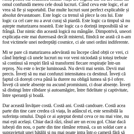
omul confundă mereu cele două lucruri. Când ceva este logic, el ar
vrea să fie și suportabil. Dar multe lucruri sunt perfect explicabile și
absolut devastatoare. Este logic ca trenul să plece la ora lui. Este
logic ca cel care nu a avut curaj să piardă. Este logic ca timpul să nu
aștepte maturizarea noastră. Este logic ca o dorință imposibilă să se
frângă. Dar nimic din această logică nu mângâie. Dimpotrivă, uneori
explicația este mai dureroasă decât misterul, fiindcă ne arată că n-am
fost victimele unei nedreptăți cosmice, ci ale unei ordini indiferente.
Mi se pare că maturizarea adevărată nu începe când obții ce vrei, ci
când înțelegi că unele lucruri nu vor veni niciodată și totuși trebuie
să continui să respiri fără să transformi fiecare respirație într-un
reproș. Nu este o lecție luminoasă. Nu devii mai senin. Devii mai
precis. Înveți să nu mai confunzi intensitatea cu destinul. Înveți că
faptul că dorești ceva până la durere nu obligă lumea să ți-l ofere.
Înveți că unele absențe nu ascund promisiuni, ci doar absențe. Înveți
să distingi între răbdare și autoamăgire, între fidelitate și captivitate,
între speranță și boală.
Dar această învățare costă. Costă ani. Costă candoare. Costă acea
parte din tine care credea că viața, în adâncul ei, este sensibilă la
suferința omului. După ce ai așteptat destul ceva ce nu mai vine, nu
mai ești același. Chiar dacă râzi, râsul are un ecou gol. Chiar dacă
iubești din nou, o parte din tine rămâne retrasă, ca un soldat care a
supraviețuit unei bătălii și nu mai poate intra într-o cameră fără să