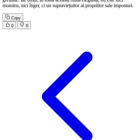
monstru, nici înger, ci un supraviețuitor al propriilor sale imposturi.
Copy
0
0