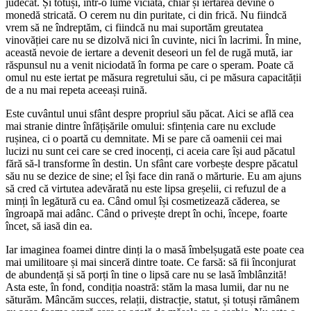
judecat. Și totuși, într-o lume viciată, chiar și iertarea devine o
monedă stricată. O cerem nu din puritate, ci din frică. Nu fiindcă
vrem să ne îndreptăm, ci fiindcă nu mai suportăm greutatea
vinovăției care nu se dizolvă nici în cuvinte, nici în lacrimi. În mine,
această nevoie de iertare a devenit deseori un fel de rugă mută, iar
răspunsul nu a venit niciodată în forma pe care o speram. Poate că
omul nu este iertat pe măsura regretului său, ci pe măsura capacității
de a nu mai repeta aceeași ruină.
Este cuvântul unui sfânt despre propriul său păcat. Aici se află cea
mai stranie dintre înfățișările omului: sfințenia care nu exclude
rușinea, ci o poartă cu demnitate. Mi se pare că oamenii cei mai
lucizi nu sunt cei care se cred inocenți, ci aceia care își aud păcatul
fără să-l transforme în destin. Un sfânt care vorbește despre păcatul
său nu se dezice de sine; el își face din rană o mărturie. Eu am ajuns
să cred că virtutea adevărată nu este lipsa greșelii, ci refuzul de a
minți în legătură cu ea. Când omul își cosmetizează căderea, se
îngroapă mai adânc. Când o privește drept în ochi, începe, foarte
încet, să iasă din ea.
Iar imaginea foamei dintre dinți la o masă îmbelșugată este poate cea
mai umilitoare și mai sinceră dintre toate. Ce farsă: să fii înconjurat
de abundență și să porți în tine o lipsă care nu se lasă îmblânzită!
Asta este, în fond, condiția noastră: stăm la masa lumii, dar nu ne
săturăm. Mâncăm succes, relații, distracție, statut, și totuși rămânem