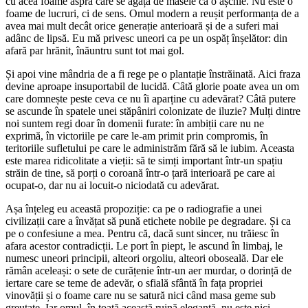
cu acea foame aspră care se agață de măsele ca o așchie. Nu este o
foame de lucruri, ci de sens. Omul modern a reușit performanța de a
avea mai mult decât orice generație anterioară și de a suferi mai
adânc de lipsă. Eu mă privesc uneori ca pe un ospăț înșelător: din
afară par hrănit, înăuntru sunt tot mai gol.
Și apoi vine mândria de a fi rege pe o plantație înstrăinată. Aici fraza
devine aproape insuportabil de lucidă. Câtă glorie poate avea un om
care domnește peste ceva ce nu îi aparține cu adevărat? Câtă putere
se ascunde în spatele unei stăpâniri colonizate de iluzie? Mulți dintre
noi suntem regi doar în domenii furate: în ambiții care nu ne
exprimă, în victoriile pe care le-am primit prin compromis, în
teritoriile sufletului pe care le administrăm fără să le iubim. Aceasta
este marea ridicolitate a vieții: să te simți important într-un spațiu
străin de tine, să porți o coroană într-o țară interioară pe care ai
ocupat-o, dar nu ai locuit-o niciodată cu adevărat.
Așa înțeleg eu această propoziție: ca pe o radiografie a unei
civilizații care a învățat să pună etichete nobile pe degradare. Și ca
pe o confesiune a mea. Pentru că, dacă sunt sincer, nu trăiesc în
afara acestor contradicții. Le port în piept, le ascund în limbaj, le
numesc uneori principii, alteori orgoliu, alteori oboseală. Dar ele
rămân aceleași: o sete de curățenie într-un aer murdar, o dorință de
iertare care se teme de adevăr, o sfială sfântă în fața propriei
vinovății și o foame care nu se satură nici când masa geme sub
greutate. Iar omul, în toată această ruină elegantă, nu este nici