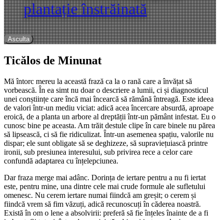
plantație înstrăinată
Asculta
Ticălos de Minunat
Mă întorc mereu la această frază ca la o rană care a învățat să
vorbească. În ea simt nu doar o descriere a lumii, ci și diagnosticul
unei conștiințe care încă mai încearcă să rămână întreagă. Este ideea
de valori într-un mediu viciat: adică acea încercare absurdă, aproape
eroică, de a planta un arbore al dreptății într-un pământ infestat. Eu o
cunosc bine pe aceasta. Am trăit destule clipe în care binele nu părea
să lipsească, ci să fie ridiculizat. Într-un asemenea spațiu, valorile nu
dispar; ele sunt obligate să se deghizeze, să supraviețuiască printre
ironii, sub presiunea interesului, sub privirea rece a celor care
confundă adaptarea cu înțelepciunea.
Dar fraza merge mai adânc. Dorința de iertare pentru a nu fi iertat
este, pentru mine, una dintre cele mai crude formule ale sufletului
omenesc. Nu cerem iertare numai fiindcă am greșit; o cerem și
fiindcă vrem să fim văzuți, adică recunoscuți în căderea noastră.
Există în om o lene a absolvirii: preferă să fie înțeles înainte de a fi