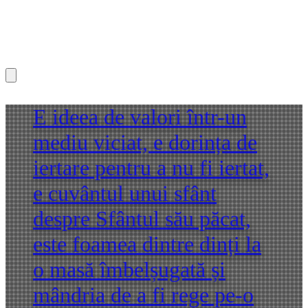
E ideea de valori într-un
mediu viciat, e dorința de
iertare pentru a nu fi iertat,
e cuvântul unui sfânt
despre Sfântul său păcat,
este foamea dintre dinți la
o masă îmbelșugată și
mândria de a fi rege pe-o