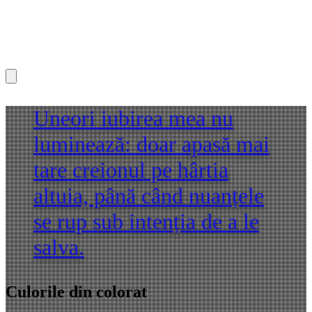
Uneori iubirea mea nu
luminează: doar apasă mai
tare creionul pe hârtia
altuia, până când nuanțele
se rup sub intenția de a le
salva.
Culorile din colorat