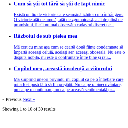
Cum să știi tot fără să știi de fapt nimic
Există un tip de victorie care seamănă izbitor cu o înfrângere.
O victorie atât de amplă, atât de zgomotoasă, atât de plină de
promisiuni, încât nu mai observăm cadavrul discret pe...
Războiul de sub pielea mea
Mă cert cu mine așa cum se ceartă două ființe condamnate să
împartă aceeași celulă, același aer, aceeași oboseală. Nu este o
dispută nobilă, nu este o confruntare între bine și rău...
Copilul meu, această insolență a viitorului
Mă surprind uneori privindu-mi copilul ca pe o întrebare care
mi-a fost pusă fără să fiu pregătit. Nu ca pe o binecuvântare,
nu ca pe o continuare, nu ca pe această sentimentală pr...
« Previous
Next »
Showing
1
to
10
of
30
results