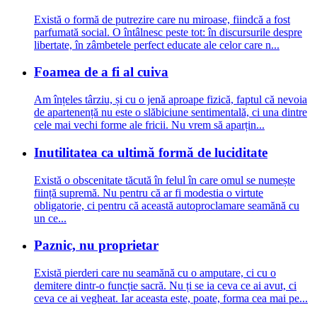
Există o formă de putrezire care nu miroase, fiindcă a fost
parfumată social. O întâlnesc peste tot: în discursurile despre
libertate, în zâmbetele perfect educate ale celor care n...
Foamea de a fi al cuiva
Am înțeles târziu, și cu o jenă aproape fizică, faptul că nevoia
de apartenență nu este o slăbiciune sentimentală, ci una dintre
cele mai vechi forme ale fricii. Nu vrem să aparțin...
Inutilitatea ca ultimă formă de luciditate
Există o obscenitate tăcută în felul în care omul se numește
ființă supremă. Nu pentru că ar fi modestia o virtute
obligatorie, ci pentru că această autoproclamare seamănă cu
un ce...
Paznic, nu proprietar
Există pierderi care nu seamănă cu o amputare, ci cu o
demitere dintr-o funcție sacră. Nu ți se ia ceva ce ai avut, ci
ceva ce ai vegheat. Iar aceasta este, poate, forma cea mai pe...