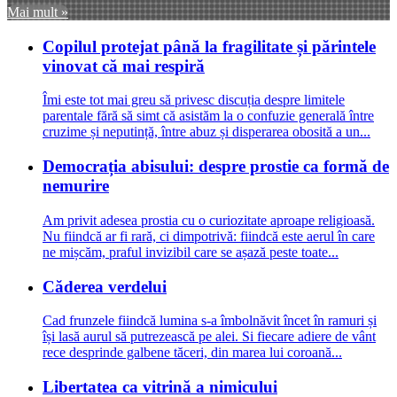
Mai mult »
Copilul protejat până la fragilitate și părintele
vinovat că mai respiră
Îmi este tot mai greu să privesc discuția despre limitele
parentale fără să simt că asistăm la o confuzie generală între
cruzime și neputință, între abuz și disperarea obosită a un...
Democrația abisului: despre prostie ca formă de
nemurire
Am privit adesea prostia cu o curiozitate aproape religioasă.
Nu fiindcă ar fi rară, ci dimpotrivă: fiindcă este aerul în care
ne mișcăm, praful invizibil care se așază peste toate...
Căderea verdelui
Cad frunzele fiindcă lumina s-a îmbolnăvit încet în ramuri și
își lasă aurul să putrezească pe alei. Si fiecare adiere de vânt
rece desprinde galbene tăceri, din marea lui coroană...
Libertatea ca vitrină a nimicului